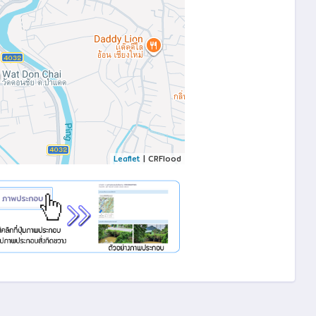
Leaflet
| CRFlood