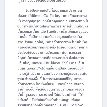
ทุกภาคส่วนอย่างเป็นระบบโดยรวม
โดยปัญหาหนึ่งในที่พบมากและประชาชน
ต้องการให้มีการแก้ไข คือ ปัญหาการกีดขวางทาง
น้ำ การถูกบุกรุกของลำน้ำคูคลอง ถนนขวางทางน้ำ
จนทำให้ลำน้ำขาดศักยภาพการระบายน้ำ เกิดปัญหา
น้ำท่วมและน้ำเน่าเสีย โดยปัญหานี้จะเพิ่มและรุนแรง
มากขึ้นเมื่อมีการขยายตัวของชุมชนเมืองอย่าง
รวดเร็วและเกิดปัญหาการกีดขวางทางน้ำในลำน้ำคู
คลองจำนวนมากกระจายทั่ว โดยในแต่ละปีทางภาค
รัฐต้องใช้งบประมาณจำนวนมากในการบรรเทา
ปัญหาน้ำท่วมจากการกีดขวางทางน้ำ ซึ่งเป็นการ
แก้ไขปัญหาเฉพาะหน้าไม่มีความยั่งยืน การแก้ไข
ปัญหาดังกล่าวให้ได้ผลนั้น จำเป็นจะต้องใช้องค์
ความรู้ด้านวิชาการร่วมกับองค์ความรู้ของชุมชนใน
ฐานะเจ้าของพื้นที่ ในการวางแผนแก้ปัญหาการ
กีดขวางทางน้ำอย่างเป็นระบบต่อเนื่องกันตลอด
ลำน้ำ ดังนั้นเพื่อสนับสนุนการอนุรักษ์และพัฒนา
ลำน้ำคูคลอง ทางระบายน้ำให้กลับมาทำหน้าที่ได้
อย่างเดิม จึงจำเป็นต้องจัดทำระบบฐานข้อมูล
สารสนเทศของลำน้ำคูคลอง และถนน โดยเฉพาะ