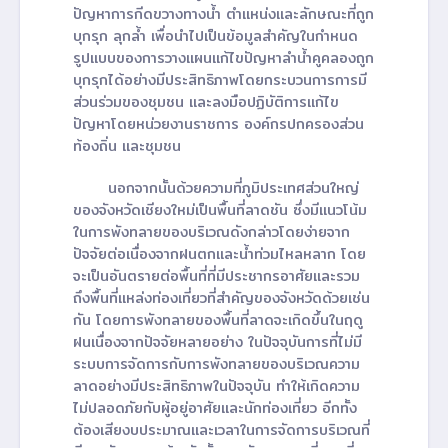
ปัญหาการกีดขวางทางน้ำ ตำแหน่งและลักษณะที่ถูก
บุกรุก ลุกล้ำ เพื่อนำไปเป็นข้อมูลสำคัญในกำหนด
รูปแบบของการวางแผนแก้ไขปัญหาลำน้ำคูคลองถูก
บุกรุกได้อย่างมีประสิทธิภาพโดยกระบวนการการมี
ส่วนร่วมของชุมชน และลงมือปฏิบัติการแก้ไข
ปัญหาโดยหน่วยงานราชการ องค์กรปกครองส่วน
ท้องถิ่น และชุมชน
นอกจากนั้นด้วยความที่ภูมิประเทศส่วนใหญ่
ของจังหวัดเชียงใหม่เป็นพื้นที่ลาดชัน ซึ่งมีแนวโน้ม
ในการพังทลายของบริเวณดังกล่าวโดยง่ายจาก
ปัจจัยต่อเนื่องจากฝนตกและน้ำท่วมไหลหลาก โดย
จะเป็นอันตรายต่อพื้นที่ที่มีประชากรอาศัยและรวม
ถึงพื้นที่แหล่งท่องเที่ยวที่สำคัญของจังหวัดด้วยเช่น
กัน โดยการพังทลายของพื้นที่ลาดจะเกิดขึ้นในฤดู
ฝนเนื่องจากปัจจัยหลายอย่าง ในปัจจุบันการที่ไม่มี
ระบบการจัดการกับการพังทลายของบริเวณความ
ลาดอย่างมีประสิทธิภาพในปัจจุบัน ทำให้เกิดความ
ไม่ปลอดภัยกับผู้อยู่อาศัยและนักท่องเที่ยว อีกทั้ง
ต้องเสียงบประมาณและเวลาในการจัดการบริเวณที่